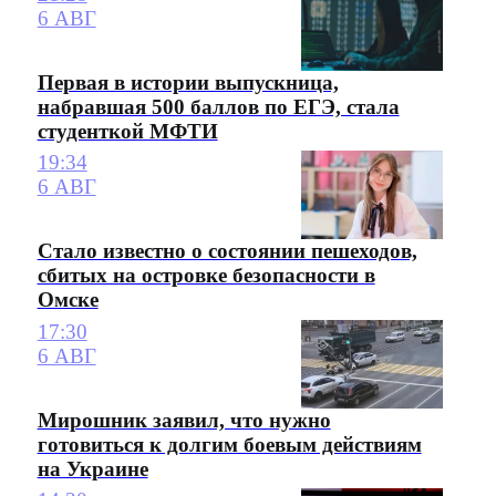
6 АВГ
Первая в истории выпускница,
набравшая 500 баллов по ЕГЭ, стала
студенткой МФТИ
19:34
6 АВГ
Стало известно о состоянии пешеходов,
сбитых на островке безопасности в
Омске
17:30
6 АВГ
Мирошник заявил, что нужно
готовиться к долгим боевым действиям
на Украине