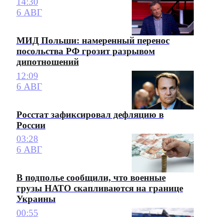
14:30
6 АВГ
МИД Польши: намеренный перенос
посольства РФ грозит разрывом
дипотношений
12:09
6 АВГ
Росстат зафиксировал дефляцию в
России
03:28
6 АВГ
В подполье сообщили, что военные
грузы НАТО скапливаются на границе
Украины
00:55