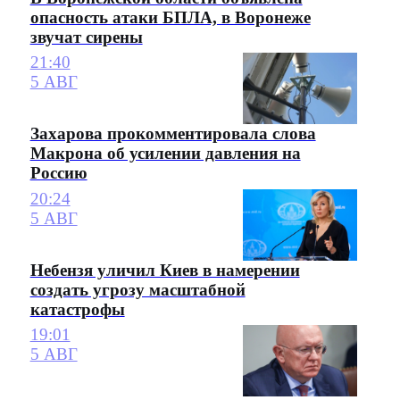
опасность атаки БПЛА, в Воронеже
звучат сирены
21:40
5 АВГ
Захарова прокомментировала слова
Макрона об усилении давления на
Россию
20:24
5 АВГ
Небензя уличил Киев в намерении
создать угрозу масштабной
катастрофы
19:01
5 АВГ