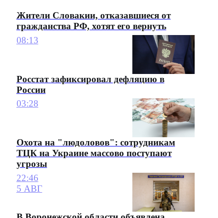
Жители Словакии, отказавшиеся от
гражданства РФ, хотят его вернуть
08:13
Росстат зафиксировал дефляцию в
России
03:28
Охота на "людоловов": сотрудникам
ТЦК на Украине массово поступают
угрозы
22:46
5 АВГ
В Воронежской области объявлена