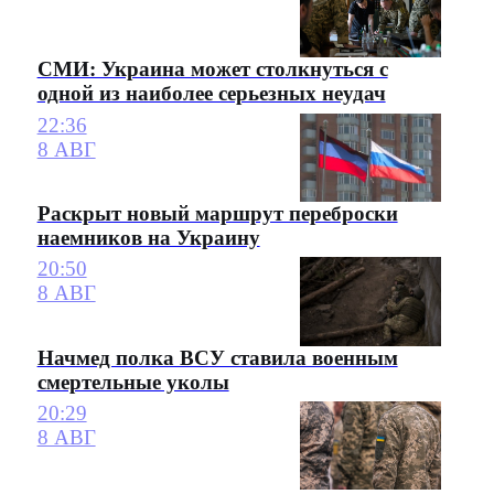
СМИ: Украина может столкнуться с
одной из наиболее серьезных неудач
22:36
8 АВГ
Раскрыт новый маршрут переброски
наемников на Украину
20:50
8 АВГ
Начмед полка ВСУ ставила военным
смертельные уколы
20:29
8 АВГ