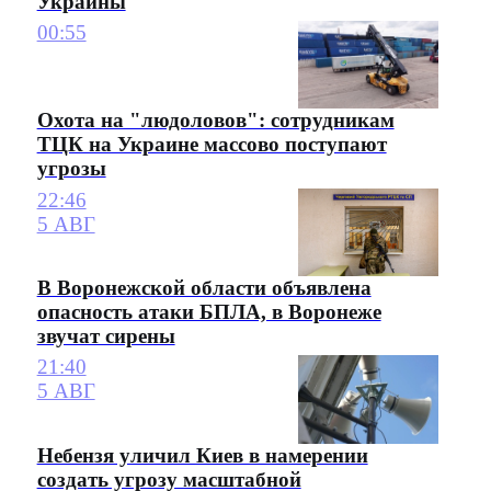
Украины
00:55
Охота на "людоловов": сотрудникам
ТЦК на Украине массово поступают
угрозы
22:46
5 АВГ
В Воронежской области объявлена
опасность атаки БПЛА, в Воронеже
звучат сирены
21:40
5 АВГ
Небензя уличил Киев в намерении
создать угрозу масштабной