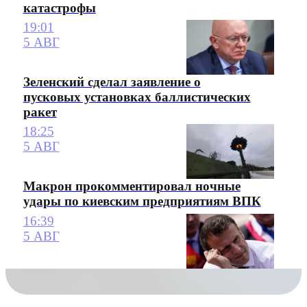
катастрофы
19:01
5 АВГ
Зеленский сделал заявление о
пусковых установках баллистических
ракет
18:25
5 АВГ
Макрон прокомментировал ночные
удары по киевским предприятиям ВПК
16:39
5 АВГ