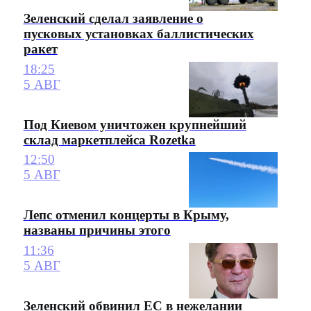
Зеленский сделал заявление о
пусковых установках баллистических
ракет
18:25
5 АВГ
Под Киевом уничтожен крупнейший
склад маркетплейса Rozetka
12:50
5 АВГ
Лепс отменил концерты в Крыму,
названы причины этого
11:36
5 АВГ
Зеленский обвинил ЕС в нежелании