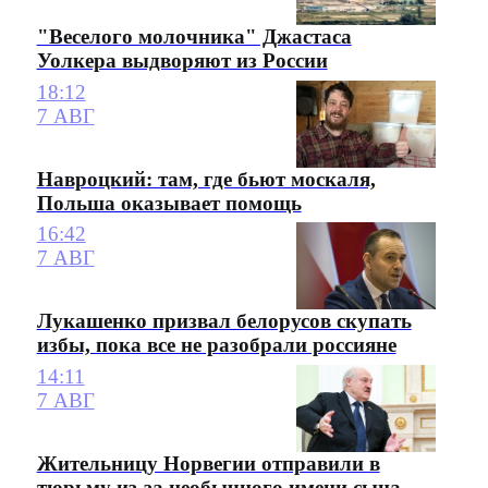
"Веселого молочника" Джастаса
Уолкера выдворяют из России
18:12
7 АВГ
Навроцкий: там, где бьют москаля,
Польша оказывает помощь
16:42
7 АВГ
Лукашенко призвал белорусов скупать
избы, пока все не разобрали россияне
14:11
7 АВГ
Жительницу Норвегии отправили в
тюрьму из-за необычного имени сына