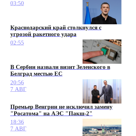
03:50
Краснодарский край столкнулся с
угрозой ракетного удара
02:55
В Сербии назвали визит Зеленского в
Белград местью ЕС
20:56
7 АВГ
Премьер Венгрии не исключил замену
"Росатома" на АЭС "Пакш-2"
18:36
7 АВГ