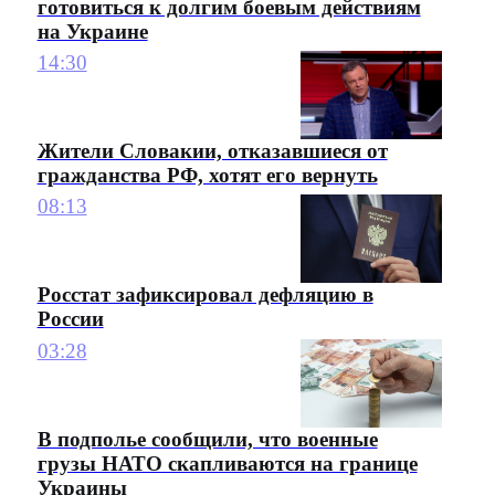
готовиться к долгим боевым действиям
на Украине
14:30
Жители Словакии, отказавшиеся от
гражданства РФ, хотят его вернуть
08:13
Росстат зафиксировал дефляцию в
России
03:28
В подполье сообщили, что военные
грузы НАТО скапливаются на границе
Украины