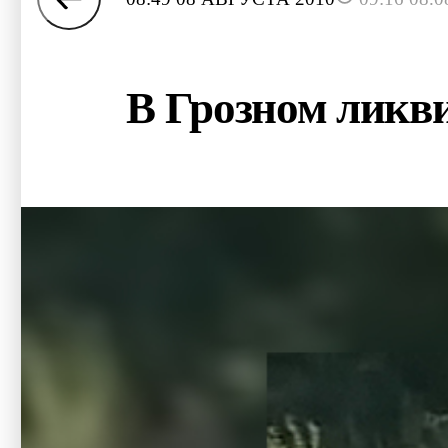
В Грозном ликв