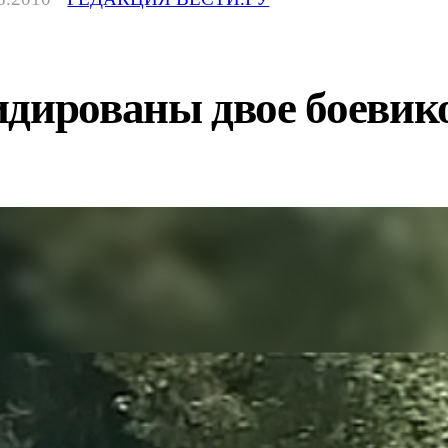
идированы двое боевик