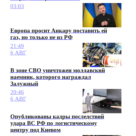
03:03
Европа просит Анкару поставить ей
газ, но только не из РФ
21:49
6 АВГ
В зоне СВО уничтожен молдавский
наемник, которого награждал
Залужный
20:46
6 АВГ
Опубликованы кадры последствий
удара ВС РФ по логистическому
центру под Киевом