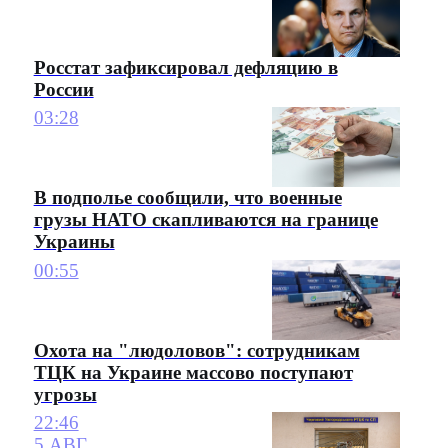
Росстат зафиксировал дефляцию в
России
03:28
В подполье сообщили, что военные
грузы НАТО скапливаются на границе
Украины
00:55
Охота на "людоловов": сотрудникам
ТЦК на Украине массово поступают
угрозы
22:46
5 АВГ