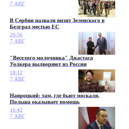
7 АВГ
В Сербии назвали визит Зеленского в
Белград местью ЕС
20:56
7 АВГ
"Веселого молочника" Джастаса
Уолкера выдворяют из России
18:12
7 АВГ
Навроцкий: там, где бьют москаля,
Польша оказывает помощь
16:42
7 АВГ