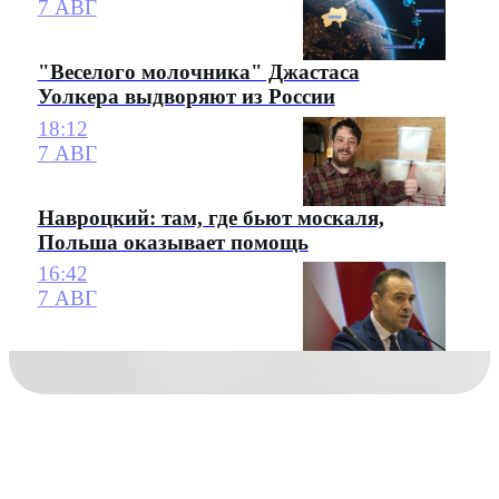
7 АВГ
"Веселого молочника" Джастаса
Уолкера выдворяют из России
18:12
7 АВГ
Навроцкий: там, где бьют москаля,
Польша оказывает помощь
16:42
7 АВГ