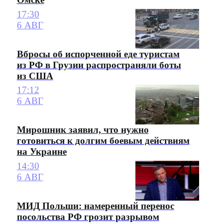
17:30
6 АВГ
Вбросы об испорченной еде туристам
из РФ в Грузии распространяли боты
из США
17:12
6 АВГ
Мирошник заявил, что нужно
готовиться к долгим боевым действиям
на Украине
14:30
6 АВГ
МИД Польши: намеренный перенос
посольства РФ грозит разрывом