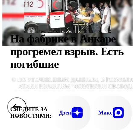
На фабрике в Анкаре
прогремел взрыв. Есть
погибшие
© ПО УТОЧНЕННЫМ ДАННЫМ, В РЕЗУЛЬТА
АТАКИ ИЗРАИЛЕМ "ФЛОТИЛИИ СВОБОДЫ
ДОСТАВЛЯВШУЮ ГУМАНИТАРНЫЕ ГРУЗЫ
СЕКТОР ГАЗА, ПОГИБ ОДИН ГРАЖДАН
США И ЕЩЕ ОДИН ПОЛУЧИЛ РАНЕН
СЛЕДИТЕ ЗА
Дзен
Макс
НОВОСТЯМИ: