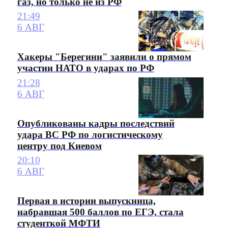
газ, но только не из РФ
21:49
6 АВГ
Хакеры "Берегини" заявили о прямом
участии НАТО в ударах по РФ
21:28
6 АВГ
Опубликованы кадры последствий
удара ВС РФ по логистическому
центру под Киевом
20:10
6 АВГ
Первая в истории выпускница,
набравшая 500 баллов по ЕГЭ, стала
студенткой МФТИ