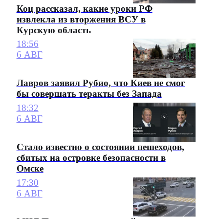
Коц рассказал, какие уроки РФ
извлекла из вторжения ВСУ в
Курскую область
18:56
6 АВГ
Лавров заявил Рубио, что Киев не смог
бы совершать теракты без Запада
18:32
6 АВГ
Стало известно о состоянии пешеходов,
сбитых на островке безопасности в
Омске
17:30
6 АВГ