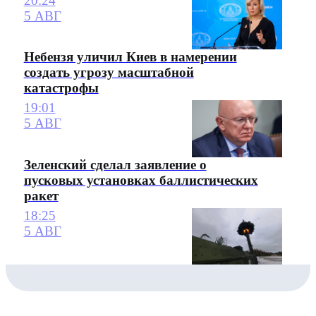
20:24
5 АВГ
Небензя уличил Киев в намерении
создать угрозу масштабной
катастрофы
19:01
5 АВГ
Зеленский сделал заявление о
пусковых установках баллистических
ракет
18:25
5 АВГ