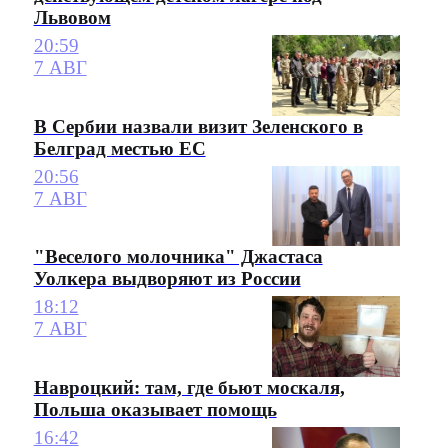
Львовом
20:59
7 АВГ
В Сербии назвали визит Зеленского в
Белград местью ЕС
20:56
7 АВГ
"Веселого молочника" Джастаса
Уолкера выдворяют из России
18:12
7 АВГ
Навроцкий: там, где бьют москаля,
Польша оказывает помощь
16:42