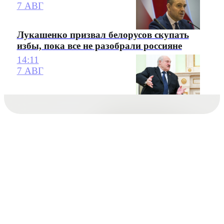
7 АВГ
Лукашенко призвал белорусов скупать
избы, пока все не разобрали россияне
14:11
7 АВГ