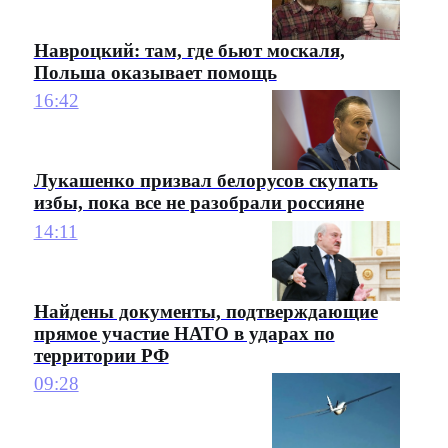
Навроцкий: там, где бьют москаля,
Польша оказывает помощь
16:42
Лукашенко призвал белорусов скупать
избы, пока все не разобрали россияне
14:11
Найдены документы, подтверждающие
прямое участие НАТО в ударах по
территории РФ
09:28