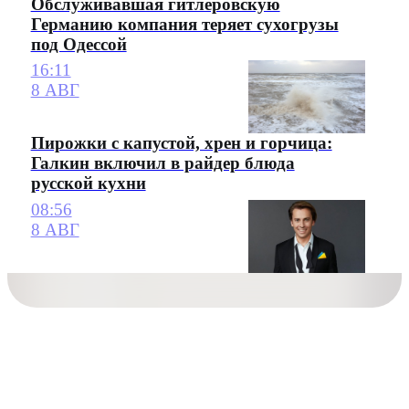
Обслуживавшая гитлеровскую
Германию компания теряет сухогрузы
под Одессой
16:11
8 АВГ
Пирожки с капустой, хрен и горчица:
Галкин включил в райдер блюда
русской кухни
08:56
8 АВГ