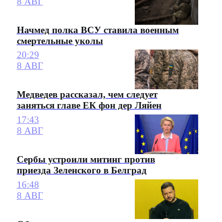
8 АВГ
Начмед полка ВСУ ставила военным
смертельные уколы
20:29
8 АВГ
Медведев рассказал, чем следует
заняться главе ЕК фон дер Ляйен
17:43
8 АВГ
Сербы устроили митинг против
приезда Зеленского в Белград
16:48
8 АВГ