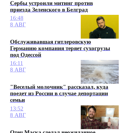
Сербы устроили митинг против
приезда Зеленского в Белград
16:48
8 АВГ
Обслуживавшая гитлеровскую
Германию компания теряет сухогрузы
под Одессой
16:11
8 АВГ
"Веселый молочник" рассказал, куда
поедет из России в случае депортации
семьи
13:52
8 АВГ
Отец Маска сделал неожиданное