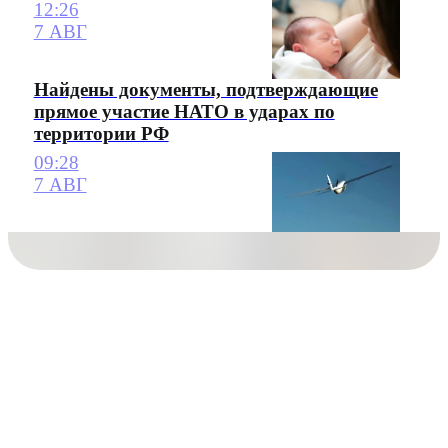
12:26
7 АВГ
Найдены документы, подтверждающие
прямое участие НАТО в ударах по
территории РФ
09:28
7 АВГ