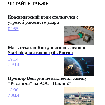
ЧИТАЙТЕ ТАКЖЕ
Краснодарский край столкнулся с
угрозой ракетного удара
02:55
Маск отказал Киеву в использовании
Starlink для атак вглубь России
19:14
7 АВГ
Премьер Венгрии не исключил замену
"Росатома" на АЭС "Пакш-2"
18:36
7 АВГ