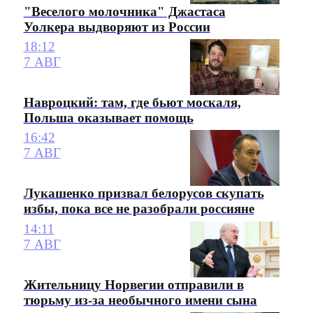
"Веселого молочника" Джастаса
Уолкера выдворяют из России
18:12
7 АВГ
Навроцкий: там, где бьют москаля,
Польша оказывает помощь
16:42
7 АВГ
Лукашенко призвал белорусов скупать
избы, пока все не разобрали россияне
14:11
7 АВГ
Жительницу Норвегии отправили в
тюрьму из-за необычного имени сына