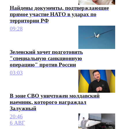
Найдены документы, подтверждающие
прямое участие НАТО в ударах по
территории РФ
09:28
Зеленский хочет подготовить
"специальную санкционную
операцию" против России
03:03
В зоне СВО уничтожен молдавский
наемник, которого награждал
Залужный
20:46
6 АВГ