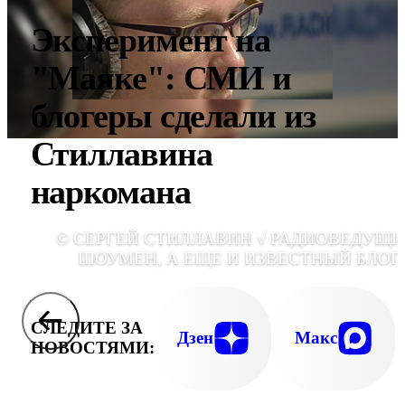
Эксперимент на
"Маяке": СМИ и
блогеры сделали из
Стиллавина
наркомана
© СЕРГЕЙ СТИЛЛАВИН √ РАДИОВЕДУЩИ
ШОУМЕН, А ЕЩЕ И ИЗВЕСТНЫЙ БЛОГ
СЛЕДИТЕ ЗА
Дзен
Макс
НОВОСТЯМИ: