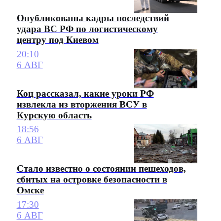
Опубликованы кадры последствий
удара ВС РФ по логистическому
центру под Киевом
20:10
6 АВГ
Коц рассказал, какие уроки РФ
извлекла из вторжения ВСУ в
Курскую область
18:56
6 АВГ
Стало известно о состоянии пешеходов,
сбитых на островке безопасности в
Омске
17:30
6 АВГ