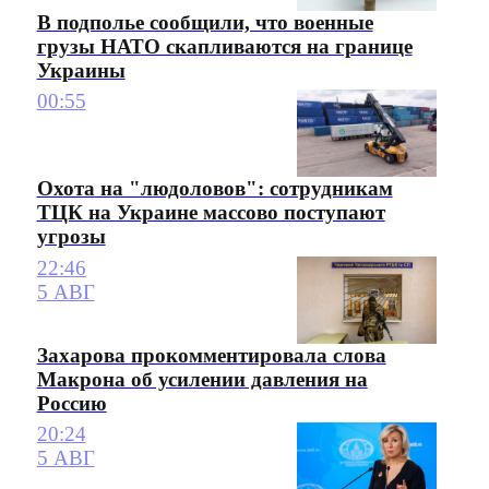
В подполье сообщили, что военные
грузы НАТО скапливаются на границе
Украины
00:55
Охота на "людоловов": сотрудникам
ТЦК на Украине массово поступают
угрозы
22:46
5 АВГ
Захарова прокомментировала слова
Макрона об усилении давления на
Россию
20:24
5 АВГ