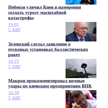
Небензя уличил Киев в намерении
создать угрозу масштабной
катастрофы
19:01
5 АВГ
Зеленский сделал заявление о
пусковых установках баллистических
ракет
18:25
5 АВГ
Макрон прокомментировал ночные
удары по киевским предприятиям ВПК
16:39
5 АВГ