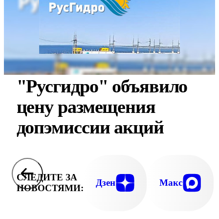
"Русгидро" объявило
цену размещения
допэмиссии акций
СЛЕДИТЕ ЗА
Дзен
Макс
НОВОСТЯМИ: