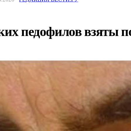
ких педофилов взяты п