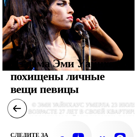
Из дома Эми Уайнхаус
похищены личные
вещи певицы
© ЭМИ УАЙНХАУС УМЕРЛА 23 ИЮЛЯ
ВОЗРАСТЕ 27 ЛЕТ В СВОЕЙ КВАРТИРЕ
ЛОНДОНСКОМ РАЙОНЕ КЭМДЕН. ТОЧН
ПРИЧИНА СМЕРТИ ПЕВИЦЫ ПОКА НЕ ЯС
(ФОТО - ЕРА), E
СЛЕДИТЕ ЗА