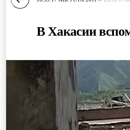
В Хакасии всп