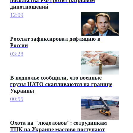
посольства РФ грозит разрывом
дипотношений
12:09
Росстат зафиксировал дефляцию в
России
03:28
В подполье сообщили, что военные
грузы НАТО скапливаются на границе
Украины
00:55
Охота на "людоловов": сотрудникам
ТЦК на Украине массово поступают