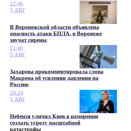
22:46
5 АВГ
В Воронежской области объявлена
опасность атаки БПЛА, в Воронеже
звучат сирены
21:40
5 АВГ
Захарова прокомментировала слова
Макрона об усилении давления на
Россию
20:24
5 АВГ
Небензя уличил Киев в намерении
создать угрозу масштабной
катастрофы