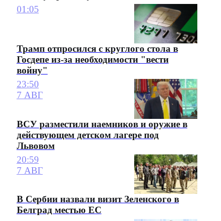
01:05
Трамп отпросился с круглого стола в
Госдепе из-за необходимости "вести
войну"
23:50
7 АВГ
ВСУ разместили наемников и оружие в
действующем детском лагере под
Львовом
20:59
7 АВГ
В Сербии назвали визит Зеленского в
Белград местью ЕС