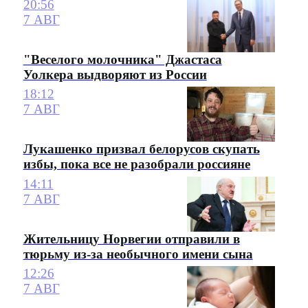
20:56
7 АВГ
"Веселого молочника" Джастаса
Уолкера выдворяют из России
18:12
7 АВГ
Лукашенко призвал белорусов скупать
избы, пока все не разобрали россияне
14:11
7 АВГ
Жительницу Норвегии отправили в
тюрьму из-за необычного имени сына
12:26
7 АВГ