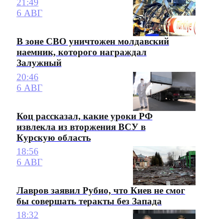
21:49
6 АВГ
В зоне СВО уничтожен молдавский
наемник, которого награждал
Залужный
20:46
6 АВГ
Коц рассказал, какие уроки РФ
извлекла из вторжения ВСУ в
Курскую область
18:56
6 АВГ
Лавров заявил Рубио, что Киев не смог
бы совершать теракты без Запада
18:32