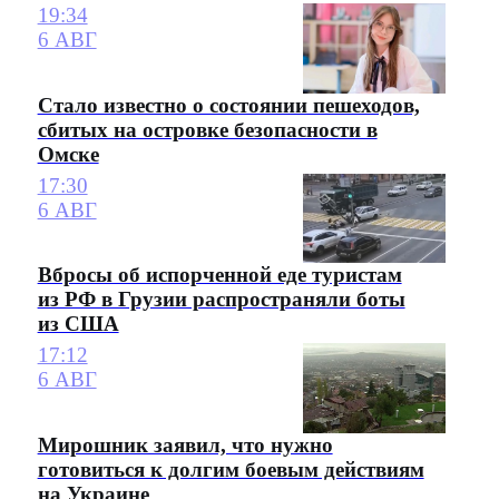
19:34
6 АВГ
Стало известно о состоянии пешеходов,
сбитых на островке безопасности в
Омске
17:30
6 АВГ
Вбросы об испорченной еде туристам
из РФ в Грузии распространяли боты
из США
17:12
6 АВГ
Мирошник заявил, что нужно
готовиться к долгим боевым действиям
на Украине