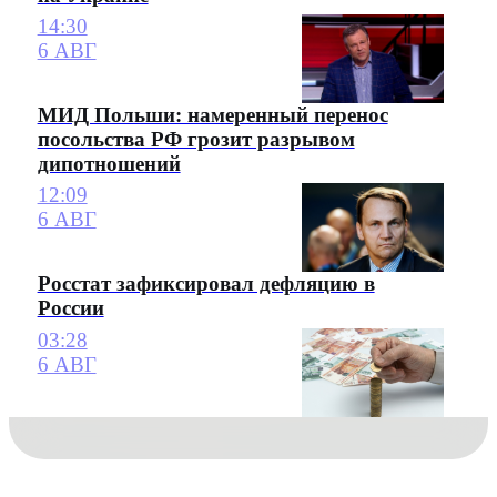
14:30
6 АВГ
МИД Польши: намеренный перенос
посольства РФ грозит разрывом
дипотношений
12:09
6 АВГ
Росстат зафиксировал дефляцию в
России
03:28
6 АВГ