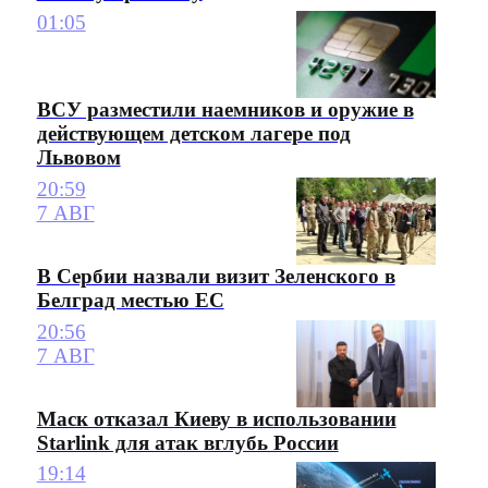
01:05
ВСУ разместили наемников и оружие в
действующем детском лагере под
Львовом
20:59
7 АВГ
В Сербии назвали визит Зеленского в
Белград местью ЕС
20:56
7 АВГ
Маск отказал Киеву в использовании
Starlink для атак вглубь России
19:14