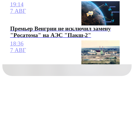
19:14
7 АВГ
Премьер Венгрии не исключил замену
"Росатома" на АЭС "Пакш-2"
18:36
7 АВГ