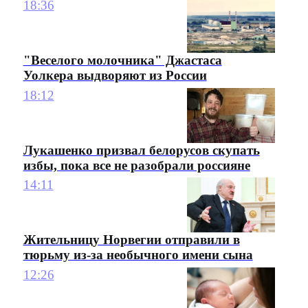
18:36
"Веселого молочника" Джастаса
Уолкера выдворяют из России
18:12
Лукашенко призвал белорусов скупать
избы, пока все не разобрали россияне
14:11
Жительницу Норвегии отправили в
тюрьму из-за необычного имени сына
12:26