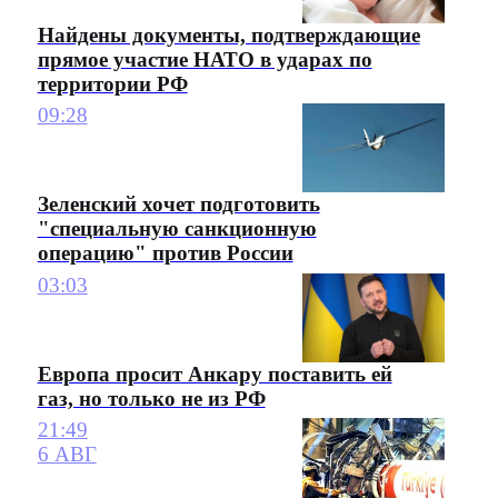
Найдены документы, подтверждающие
прямое участие НАТО в ударах по
территории РФ
09:28
Зеленский хочет подготовить
"специальную санкционную
операцию" против России
03:03
Европа просит Анкару поставить ей
газ, но только не из РФ
21:49
6 АВГ