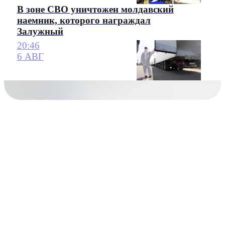
В зоне СВО уничтожен молдавский
наемник, которого награждал
Залужный
20:46
6 АВГ