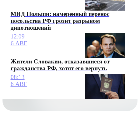
МИД Польши: намеренный перенос
посольства РФ грозит разрывом
дипотношений
12:09
6 АВГ
Жители Словакии, отказавшиеся от
гражданства РФ, хотят его вернуть
08:13
6 АВГ