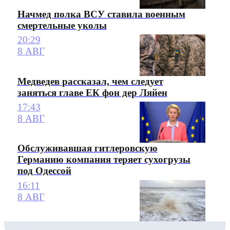
Начмед полка ВСУ ставила военным
смертельные уколы
20:29
8 АВГ
Медведев рассказал, чем следует
заняться главе ЕК фон дер Ляйен
17:43
8 АВГ
Обслуживавшая гитлеровскую
Германию компания теряет сухогрузы
под Одессой
16:11
8 АВГ