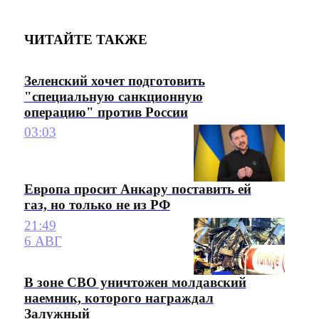
ЧИТАЙТЕ ТАКЖЕ
Зеленский хочет подготовить
"специальную санкционную
операцию" против России
03:03
Европа просит Анкару поставить ей
газ, но только не из РФ
21:49
6 АВГ
В зоне СВО уничтожен молдавский
наемник, которого награждал
Залужный