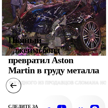
Пьяный
"джеймсбонд"
превратил Aston
Martin в груду металла
© У ОДНОГО ИЗ ПРОДАВЦОВ СЛОМАНА НО
СЛЕДИТЕ ЗА