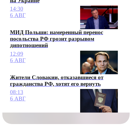
на Украине
14:30
6 АВГ
МИД Польши: намеренный перенос
посольства РФ грозит разрывом
дипотношений
12:09
6 АВГ
Жители Словакии, отказавшиеся от
гражданства РФ, хотят его вернуть
08:13
6 АВГ