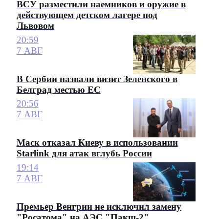
ВСУ разместили наемников и оружие в
действующем детском лагере под
Львовом
20:59
7 АВГ
В Сербии назвали визит Зеленского в
Белград местью ЕС
20:56
7 АВГ
Маск отказал Киеву в использовании
Starlink для атак вглубь России
19:14
7 АВГ
Премьер Венгрии не исключил замену
"Росатома" на АЭС "Пакш-2"