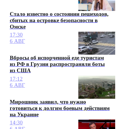
Стало известно о состоянии пешеходов,
сбитых на островке безопасности в
Омске
17:30
6 АВГ
Вбросы об испорченной еде туристам
из РФ в Грузии распространяли боты
из США
17:12
6 АВГ
Мирошник заявил, что нужно
готовиться к долгим боевым действиям
на Украине
14:30
6 АВГ