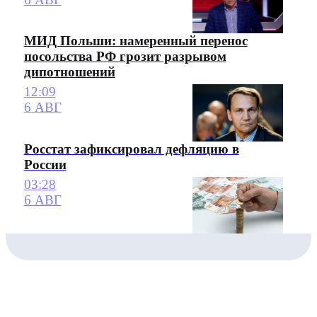
МИД Польши: намеренный перенос
посольства РФ грозит разрывом
дипотношений
12:09
6 АВГ
Росстат зафиксировал дефляцию в
России
03:28
6 АВГ