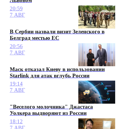
Львовом
20:59
7 АВГ
В Сербии назвали визит Зеленского в
Белград местью ЕС
20:56
7 АВГ
Маск отказал Киеву в использовании
Starlink для атак вглубь России
19:14
7 АВГ
"Веселого молочника" Джастаса
Уолкера выдворяют из России
18:12
7 АВГ