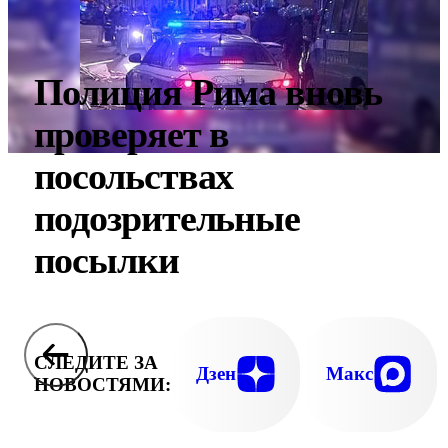
Полиция Рима вновь
проверяет в
посольствах
подозрительные
посылки
СЛЕДИТЕ ЗА
Дзен
Макс
НОВОСТЯМИ: