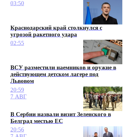
03:50
Краснодарский край столкнулся с
угрозой ракетного удара
02:55
ВСУ разместили наемников и оружие в
действующем детском лагере под
Львовом
20:59
7 АВГ
В Сербии назвали визит Зеленского в
Белград местью ЕС
20:56
7 АВГ