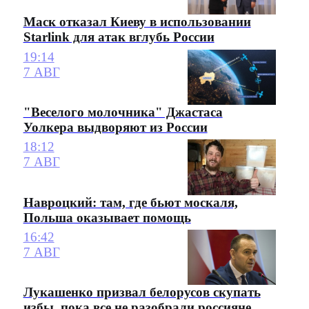
Маск отказал Киеву в использовании
Starlink для атак вглубь России
19:14
7 АВГ
"Веселого молочника" Джастаса
Уолкера выдворяют из России
18:12
7 АВГ
Навроцкий: там, где бьют москаля,
Польша оказывает помощь
16:42
7 АВГ
Лукашенко призвал белорусов скупать
избы, пока все не разобрали россияне