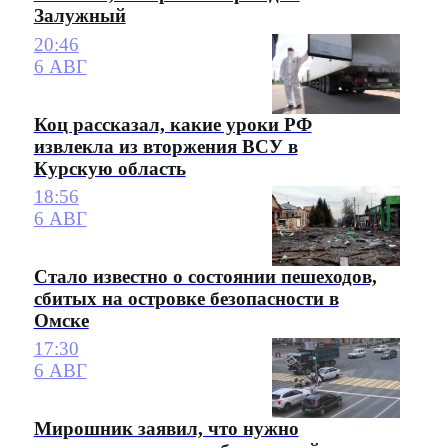
Залужный
20:46
6 АВГ
Коц рассказал, какие уроки РФ
извлекла из вторжения ВСУ в
Курскую область
18:56
6 АВГ
Стало известно о состоянии пешеходов,
сбитых на островке безопасности в
Омске
17:30
6 АВГ
Мирошник заявил, что нужно