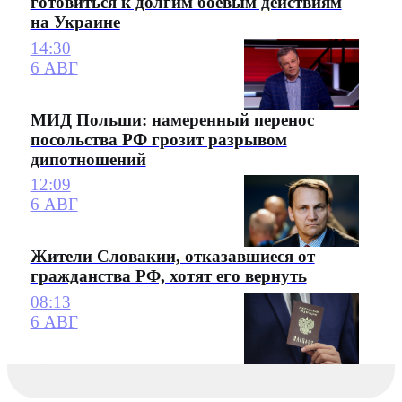
готовиться к долгим боевым действиям
на Украине
14:30
6 АВГ
МИД Польши: намеренный перенос
посольства РФ грозит разрывом
дипотношений
12:09
6 АВГ
Жители Словакии, отказавшиеся от
гражданства РФ, хотят его вернуть
08:13
6 АВГ