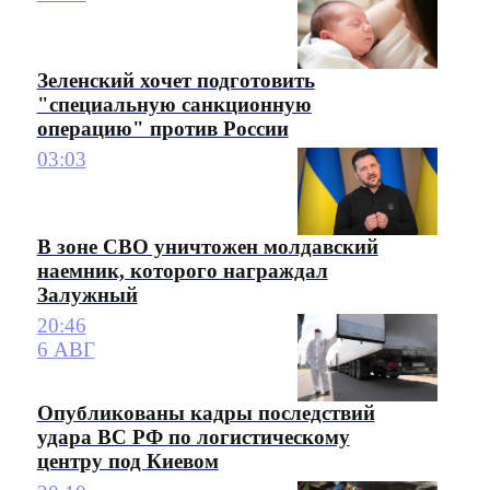
Зеленский хочет подготовить
"специальную санкционную
операцию" против России
03:03
В зоне СВО уничтожен молдавский
наемник, которого награждал
Залужный
20:46
6 АВГ
Опубликованы кадры последствий
удара ВС РФ по логистическому
центру под Киевом