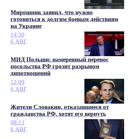
Мирошник заявил, что нужно
готовиться к долгим боевым действиям
на Украине
14:30
6 АВГ
МИД Польши: намеренный перенос
посольства РФ грозит разрывом
дипотношений
12:09
6 АВГ
Жители Словакии, отказавшиеся от
гражданства РФ, хотят его вернуть
08:13
6 АВГ