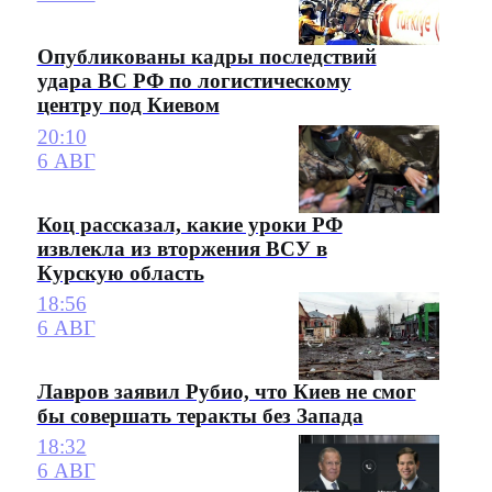
Опубликованы кадры последствий
удара ВС РФ по логистическому
центру под Киевом
20:10
6 АВГ
Коц рассказал, какие уроки РФ
извлекла из вторжения ВСУ в
Курскую область
18:56
6 АВГ
Лавров заявил Рубио, что Киев не смог
бы совершать теракты без Запада
18:32
6 АВГ