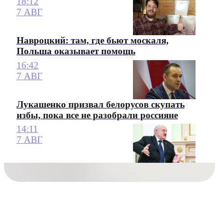
18:12
7 АВГ
Навроцкий: там, где бьют москаля,
Польша оказывает помощь
16:42
7 АВГ
Лукашенко призвал белорусов скупать
избы, пока все не разобрали россияне
14:11
7 АВГ