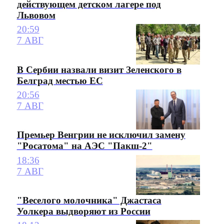
действующем детском лагере под
Львовом
20:59
7 АВГ
В Сербии назвали визит Зеленского в
Белград местью ЕС
20:56
7 АВГ
Премьер Венгрии не исключил замену
"Росатома" на АЭС "Пакш-2"
18:36
7 АВГ
"Веселого молочника" Джастаса
Уолкера выдворяют из России