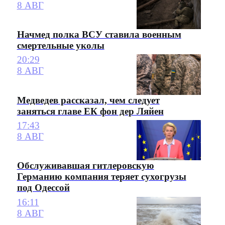
8 АВГ
Начмед полка ВСУ ставила военным
смертельные уколы
20:29
8 АВГ
Медведев рассказал, чем следует
заняться главе ЕК фон дер Ляйен
17:43
8 АВГ
Обслуживавшая гитлеровскую
Германию компания теряет сухогрузы
под Одессой
16:11
8 АВГ