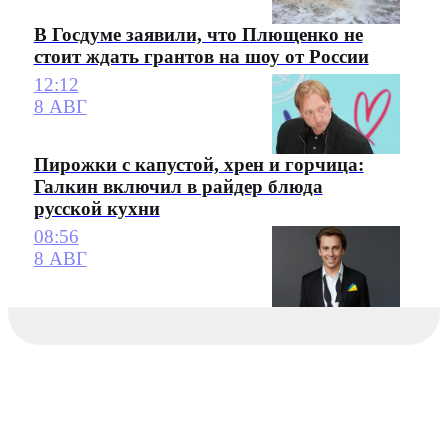
В Госдуме заявили, что Плющенко не
стоит ждать грантов на шоу от России
12:12
8 АВГ
Пирожки с капустой, хрен и горчица:
Галкин включил в райдер блюда
русской кухни
08:56
8 АВГ