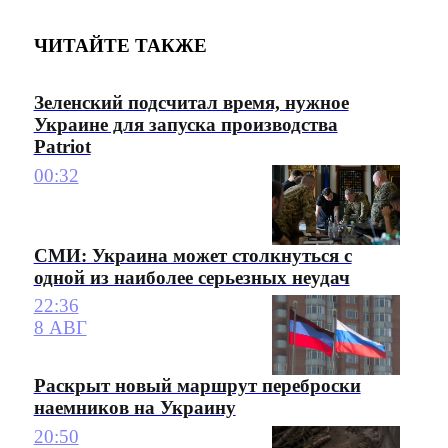
ЧИТАЙТЕ ТАКЖЕ
Зеленский подсчитал время, нужное
Украине для запуска производства
Patriot
00:32
СМИ: Украина может столкнуться с
одной из наиболее серьезных неудач
22:36
8 АВГ
Раскрыт новый маршрут переброски
наемников на Украину
20:50