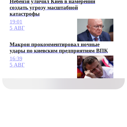
Небензя уличил Киев в намерении
создать угрозу масштабной
катастрофы
19:01
5 АВГ
Макрон прокомментировал ночные
удары по киевским предприятиям ВПК
16:39
5 АВГ