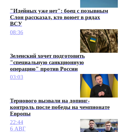
"Идейных уже нет": боец с позывным
Слон рассказал, кто воюет в рядах
ВСУ
08:36
Зеленский хочет подготовить
"специальную санкционную
операцию" против России
03:03
Тернового вызвали на допинг-
контроль после победы на чемпионате
Европы
22:44
6 АВГ