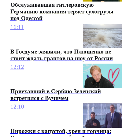
Обслуживавшая гитлеровскую
Германию компания теряет сухогрузы
под Одессой
16:11
В Госдуме заявили, что Плющенко не
стоит ждать грантов на шоу от России
12:12
Приехавший в Сербию Зеленский
встретился с Вучичем
12:10
Пирожки с капустой, хрен и горчица: