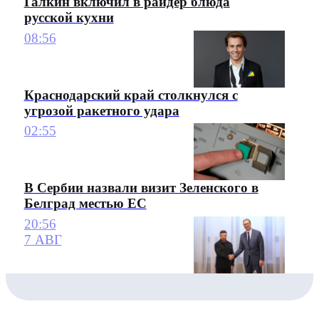
Галкин включил в райдер блюда
русской кухни
08:56
Краснодарский край столкнулся с
угрозой ракетного удара
02:55
В Сербии назвали визит Зеленского в
Белград местью ЕС
20:56
7 АВГ